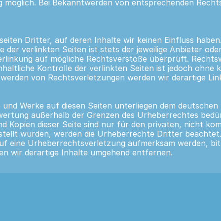
g möglich. Bei Bekanntwerden von entsprechenden Rechts
iten Dritter, auf deren Inhalte wir keinen Einfluss haben
er verlinkten Seiten ist stets der jeweilige Anbieter oder
erlinkung auf mögliche Rechtsverstöße überprüft. Rechtsw
haltliche Kontrolle der verlinkten Seiten ist jedoch ohne
twerden von Rechtsverletzungen werden wir derartige Li
te und Werke auf diesen Seiten unterliegen dem deutschen 
rwertung außerhalb der Grenzen des Urheberrechtes bedür
nd Kopien dieser Seite sind nur für den privaten, nicht ko
rstellt wurden, werden die Urheberrechte Dritter beachtet
auf eine Urheberrechtsverletzung aufmerksam werden, bit
 wir derartige Inhalte umgehend entfernen.