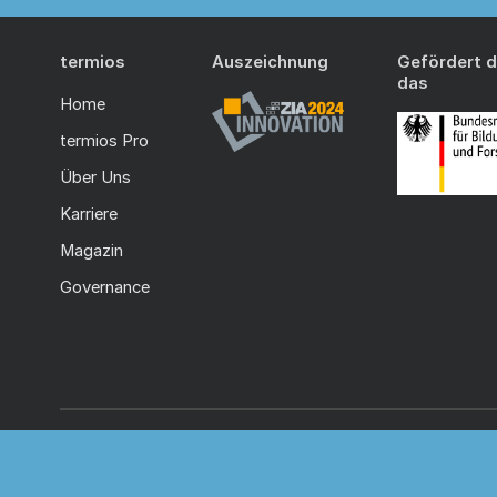
termios
Auszeichnung
Gefördert 
Back to top
das
Home
termios Pro
Über Uns
Karriere
Magazin
Governance
© 2026 termios