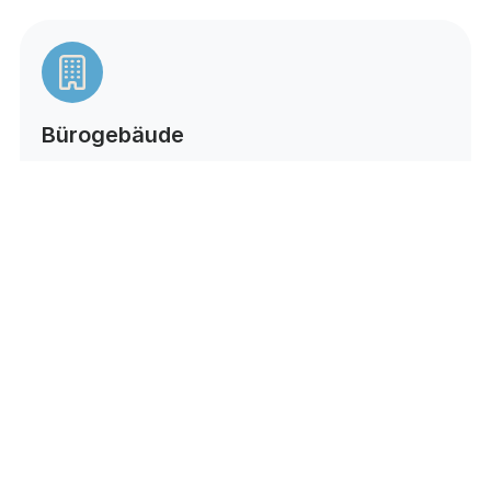
Bürogebäude
Einfache Installation in verschiedensten
Büroflächen und -schnitten
Ein dauerhaft günstiger und
unkomplizierter Einsatz dank des
batterielosen Betriebs ist garantiert
Wohngebäude