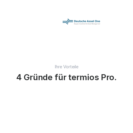
Ihre Vorteile
4 Gründe für termios Pro.
Mehr Klimaschutz pro
investiertem Euro.
termios Pro ist unser
smartes Thermostat mit
hydraulischem Abgleich
für die
Wohnungswirtschaft.