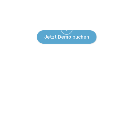
Es reduziert den Energieverbrauch in
Bestandsimmobilien, senkt Kosten und erhöht das
ESG-Rating.
Jetzt Demo buchen