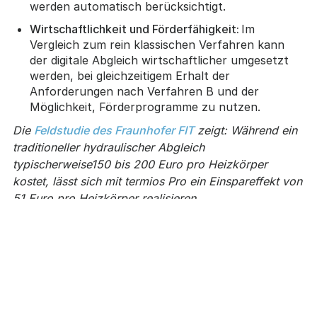
werden automatisch berücksichtigt.
Wirtschaftlichkeit und Förderfähigkeit:
Im
Vergleich zum rein klassischen Verfahren kann
der digitale Abgleich wirtschaftlicher umgesetzt
werden, bei gleichzeitigem Erhalt der
Anforderungen nach Verfahren B und der
Möglichkeit, Förderprogramme zu nutzen.
Die
Feldstudie des Fraunhofer FIT
zeigt: Während ein
traditioneller hydraulischer Abgleich
typischerweise150 bis 200 Euro pro Heizkörper
kostet, lässt sich mit termios Pro ein Einspareffekt von
51 Euro pro Heizkörper realisieren.
Mehr Transparenz und Betriebssicherheit:
Digitale
Daten zum Anlagenbetrieb ermöglichen ein
Monitoring über ganze Liegenschaften hinweg.
Das reduziert Ausfälle, erleichtert die
Zusammenarbeit mit SHK-Betrieben und schafft
eine belastbare Grundlage für