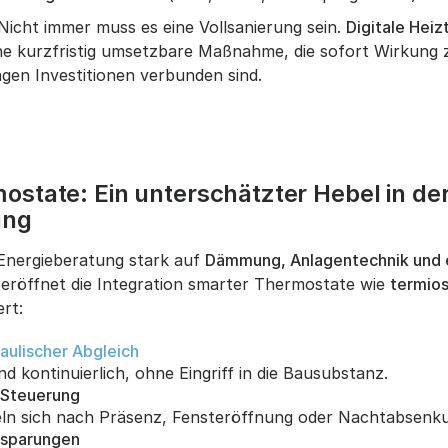
: Nicht immer muss es eine Vollsanierung sein.
Digitale Heiz
ne kurzfristig umsetzbare Maßnahme, die sofort Wirkung 
ngen Investitionen verbunden sind.
state: Ein unterschätzter Hebel in de
ung
Energieberatung stark auf
Dämmung, Anlagentechnik und 
 eröffnet die Integration smarter Thermostate wie
termios
rt:
aulischer Abgleich
nd kontinuierlich, ohne Eingriff in die Bausubstanz.
 Steuerung
eln sich nach Präsenz, Fensteröffnung oder Nachtabsenk
nsparungen