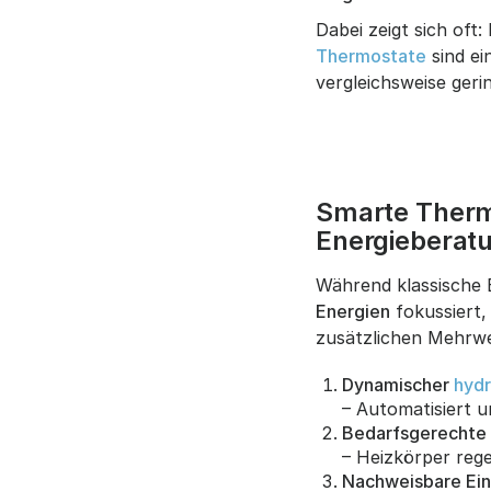
Dabei zeigt sich oft
Thermostate
sind ei
vergleichsweise geri
Smarte Thermo
Energieberat
Während klassische 
Energien
fokussiert,
zusätzlichen Mehrwe
Dynamischer
hydr
– Automatisiert u
Bedarfsgerechte
– Heizkörper reg
Nachweisbare Ei