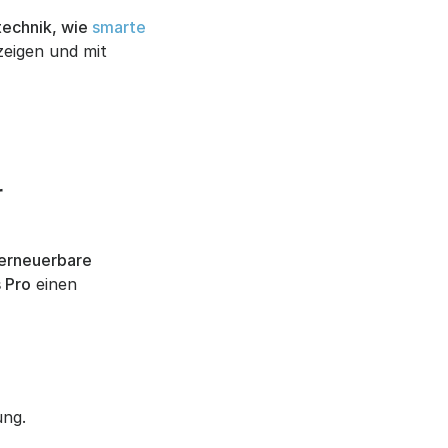
technik, wie
smarte
zeigen und mit
r
erneuerbare
 Pro
einen
ung.