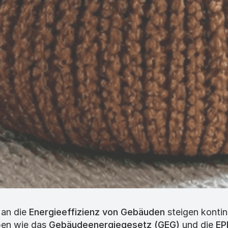
 an die
Energieeffizienz von Gebäuden
steigen kontinu
ben wie das
Gebäudeenergiegesetz (GEG)
und die
EP