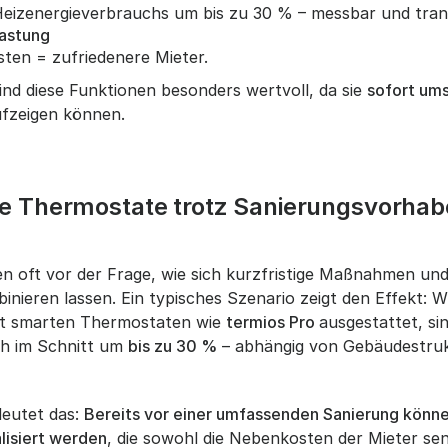
Heizenergieverbrauchs um bis zu 30 % – messbar und tran
astung
ten = zufriedenere Mieter.
ind diese Funktionen besonders wertvoll, da sie
sofort um
fzeigen können.
 Thermostate trotz Sanierungsvorhabe
n oft vor der Frage, wie sich kurzfristige Maßnahmen und 
inieren lassen. Ein typisches Szenario zeigt den Effekt: Wi
it smarten Thermostaten wie
termios Pro
ausgestattet, si
ch im Schnitt um
bis zu 30 %
– abhängig von Gebäudestru
deutet das:
Bereits vor einer umfassenden Sanierung könn
lisiert werden
, die sowohl die Nebenkosten der Mieter sen