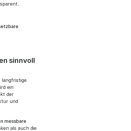
sparent.
setzbare
n sinnvoll
langfristige
rd ein
nkt der
ktur und
en messbare
ken als auch die