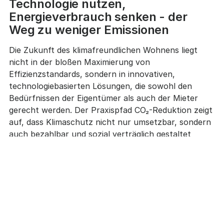
Technologie nutzen,
Energieverbrauch senken - der
Weg zu weniger Emissionen
Die Zukunft des klimafreundlichen Wohnens liegt
nicht in der bloßen Maximierung von
Effizienzstandards, sondern in innovativen,
technologiebasierten Lösungen, die sowohl den
Bedürfnissen der Eigentümer als auch der Mieter
gerecht werden. Der Praxispfad CO₂-Reduktion zeigt
auf, dass Klimaschutz nicht nur umsetzbar, sondern
auch bezahlbar und sozial verträglich gestaltet
werden kann.
Durch die Kombination von innovativen Technologien
- wie dem smarten Thermostat
termios Pro
- und
einer intelligenten Steuerung des Energieverbrauchs
können Emissionen systematisch reduziert werden.
Dieser pragmatische Ansatz macht deutlich: Eine