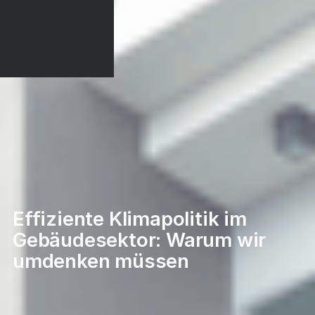
Effiziente Klimapolitik im
Gebäudesektor: Warum wir
umdenken müssen