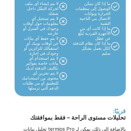
ما إذا كان يمكن
لا يتم إنشاء أي ملف
الوصول إلى منظمات
لحركة التنقّل داخل
الحرارة وبوابات
شقتك
الاتصال من الناحية
لا يتم تسجيل أي
التقنية
معلومات حول أوقات
ما إذا كانت أي من
وجودك في المنزل أو
الأجهزة الفردية تُبلّغ
خارجه
عن عطل
لا يتم حفظ أي بيانات
ما إذا كان نظام التدفئة
عن أوقات نومك أو
ككل يعمل بشكل
استقبالك للزائرين أو
سليم
وجودك في إجازة
لا يتم استخدام أي
بيانات خاصة بفواتير
تكاليف التدفئة لديك
لا يتم تخزين أي
محتوى من استخدامك
للتطبيق أو من طلبات
الدعم التي ترسلها
قريبًا:
تحليلات مستوى الراحة – فقط بموافقتك
بالإضافة إلى ذلك، يمكن لـ termios Pro تحليل بيانات