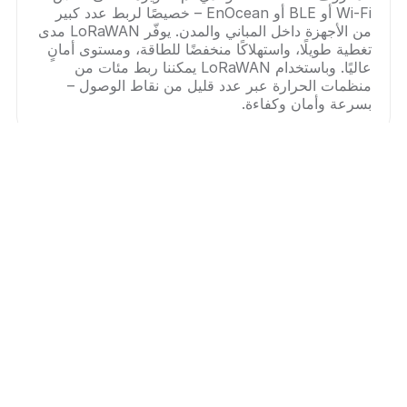
Wi‑Fi أو BLE أو EnOcean – خصيصًا لربط عدد كبير
من الأجهزة داخل المباني والمدن. يوفّر LoRaWAN مدى
تغطية طويلًا، واستهلاكًا منخفضًا للطاقة، ومستوى أمانٍ
عاليًا. وباستخدام LoRaWAN يمكننا ربط مئات من
منظمات الحرارة عبر عدد قليل من نقاط الوصول –
بسرعة وأمان وكفاءة.
هل يستخدم termios Pro شبكة الـ Wi‑Fi
الخاصة بي؟
لا. يعمل termios Pro بشكل مستقل عن شبكة الـ
Wi‑Fi المنزلية، وذلك عبر LoRaWAN وشبكات الهاتف
المحمول.
هل يحتاج منظم حرارة termios Pro إلى صيانة
دورية؟
لا. بفضل تقنية thermo‑harvesting (استخدام الطاقة
الحرارية)، يعمل termios Pro دون الحاجة إلى صيانة