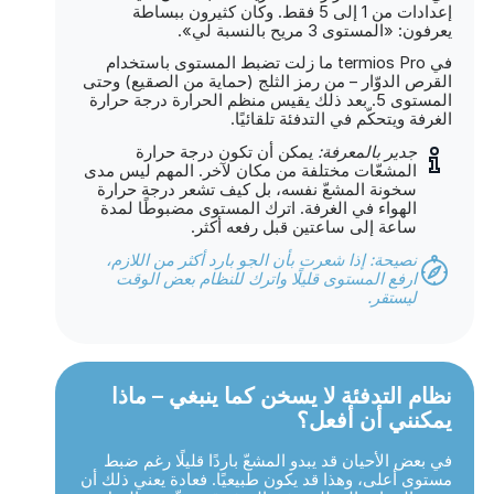
إعدادات من 1 إلى 5 فقط. وكان كثيرون ببساطة
يعرفون: «المستوى 3 مريح بالنسبة لي».
في termios Pro ما زلت تضبط المستوى باستخدام
القرص الدوّار – من رمز الثلج (حماية من الصقيع) وحتى
المستوى 5. بعد ذلك يقيس منظم الحرارة درجة حرارة
الغرفة ويتحكّم في التدفئة تلقائيًا.
جدير بالمعرفة:
يمكن أن تكون درجة حرارة
المشعّات مختلفة من مكان لآخر. المهم ليس مدى
سخونة المشعّ نفسه، بل كيف تشعر درجة حرارة
الهواء في الغرفة. اترك المستوى مضبوطًا لمدة
ساعة إلى ساعتين قبل رفعه أكثر.
نصيحة: إذا شعرت بأن الجو بارد أكثر من اللازم،
ارفع المستوى قليلًا واترك للنظام بعض الوقت
ليستقر.
نظام التدفئة لا يسخن كما ينبغي – ماذا
يمكنني أن أفعل؟
في بعض الأحيان قد يبدو المشعّ باردًا قليلًا رغم ضبط
مستوى أعلى، وهذا قد يكون طبيعيًا. فعادة يعني ذلك أن