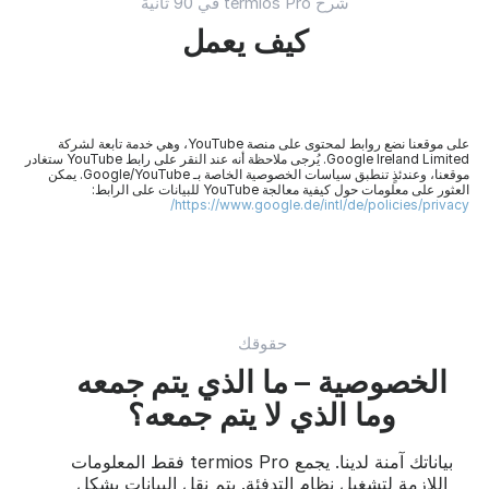
شرح termios Pro في 90 ثانية
كيف يعمل
على موقعنا نضع روابط لمحتوى على منصة YouTube، وهي خدمة تابعة لشركة
Google Ireland Limited. يُرجى ملاحظة أنه عند النقر على رابط YouTube ستغادر
موقعنا، وعندئذٍ تنطبق سياسات الخصوصية الخاصة بـ Google/YouTube. يمكن
العثور على معلومات حول كيفية معالجة YouTube للبيانات على الرابط:
https://www.google.de/intl/de/policies/privacy/
حقوقك
الخصوصية – ما الذي يتم جمعه
وما الذي لا يتم جمعه؟
بياناتك آمنة لدينا. يجمع termios Pro فقط المعلومات
اللازمة لتشغيل نظام التدفئة. يتم نقل البيانات بشكل