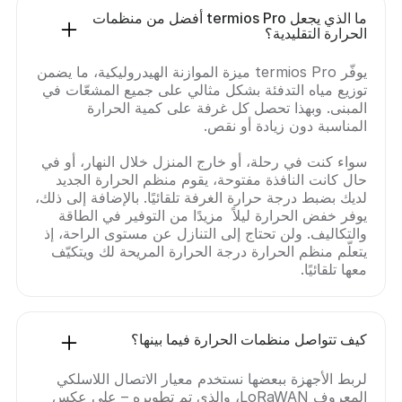
ما الذي يجعل termios Pro أفضل من منظمات
الحرارة التقليدية؟
يوفّر termios Pro ميزة الموازنة الهيدروليكية، ما يضمن
توزيع مياه التدفئة بشكل مثالي على جميع المشعّات في
المبنى. وبهذا تحصل كل غرفة على كمية الحرارة
المناسبة دون زيادة أو نقص.
سواء كنت في رحلة، أو خارج المنزل خلال النهار، أو في
حال كانت النافذة مفتوحة، يقوم منظم الحرارة الجديد
لديك بضبط درجة حرارة الغرفة تلقائيًا. بالإضافة إلى ذلك،
يوفر خفض الحرارة ليلاً مزيدًا من التوفير في الطاقة
والتكاليف. ولن تحتاج إلى التنازل عن مستوى الراحة، إذ
يتعلّم منظم الحرارة درجة الحرارة المريحة لك ويتكيّف
معها تلقائيًا.
كيف تتواصل منظمات الحرارة فيما بينها؟
لربط الأجهزة ببعضها نستخدم معيار الاتصال اللاسلكي
المعروف LoRaWAN، والذي تم تطويره – على عكس