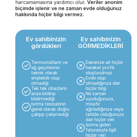
harcamamasına yardımcı olur.
Veriler anonim
biçimde işlenir ve ne zaman evde olduğunuz
hakkında hiçbir bilgi vermez.
Ev sahibinizin
Ev sahibinizin
gördükleri
GÖRMEDİKLERİ
Termostatların ve
Dairenize ait hiçbir
ağ geçitlerinin
hareket profili
teknik olarak
oluşturulmaz
erişilebilir olup
Evde olup
olmadığı
olmadığınıza dair
Tek tek cihazların
hiçbir bilgi
arıza bildirip
Ne zaman
bildirmediği
uyuduğunuza,
Isıtma tesisatının
misafir
genel olarak doğru
ağırladığınıza veya
çalışıp çalışmadığı
tatilde olduğunuza
dair hiçbir veri
Isıtma gideri
faturasıyla ilgili
hiçbir veri