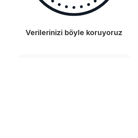
Verilerinizi böyle koruyoruz
Termostattan buluta uçtan uca şifreleme