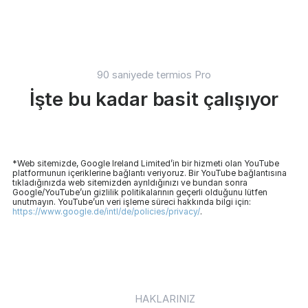
90 saniyede termios Pro
İşte bu kadar basit çalışıyor
*Web sitemizde, Google Ireland Limited’in bir hizmeti olan YouTube
platformunun içeriklerine bağlantı veriyoruz. Bir YouTube bağlantısına
tıkladığınızda web sitemizden ayrıldığınızı ve bundan sonra
Google/YouTube’un gizlilik politikalarının geçerli olduğunu lütfen
unutmayın. YouTube’un veri işleme süreci hakkında bilgi için:
https://www.google.de/intl/de/policies/privacy/
.
HAKLARINIZ